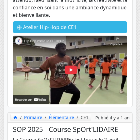
attendu, favorisant la motricité, la créativité et la
confiance en soi dans une ambiance dynamique
et bienveillante.
Atelier Hip-Hop de CE1
Primaire
Élémentaire
CE1
Publié il y a 1 an
SOP 2025 - Course SpOrt'LIDAIRE
La Course SpOrt’LIDAIRE s’est tenue le 2 avril