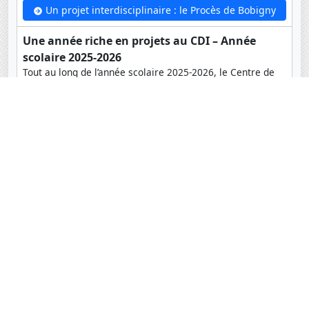
Un projet interdisciplinaire : le Procès de Bobigny
Une année riche en projets au CDI – Année
scolaire 2025-2026
Tout au long de l’année scolaire 2025-2026, le Centre de
Documentation et d’Information du lycée a été un lieu
d’apprentissage, de découverte, de réflexion et...
Une année riche en projets au CDI – Année scolaire 2025-2026
Atelier de fin d'année : street art
Parmi les nombreux ateliers proposés en cette fin
d’année, l’atelier Street Art, installé sous les manguiers du
lycée, s'est terminé vendredi en présence de l’artiste...
Atelier de fin d'année : street art
Le Restaurant éphémère des CM1 B
Dans le cadre de l'ouverture de leur restaurant éphémère,
les élèves de CM1B se sont rendus au magasin Auchan
pour comparer les prix des ingrédients...
Le Restaurant éphémère des CM1 B