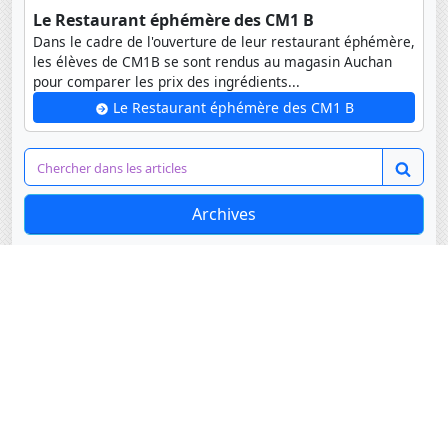
Le Restaurant éphémère des CM1 B
Dans le cadre de l'ouverture de leur restaurant éphémère,
les élèves de CM1B se sont rendus au magasin Auchan
pour comparer les prix des ingrédients...
Le Restaurant éphémère des CM1 B
Archives
Coordonnées
Lycée français Jacques Prévert
Route de l'Aérodrome
Saly-Joseph, Sénégal BP 99 Saly
+221 33 957 08 53