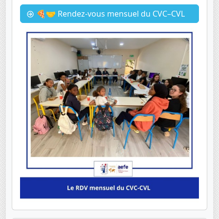
🍕🤝 Rendez-vous mensuel du CVC–CVL