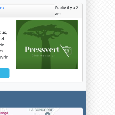
els
Publié il y a 2
ans
bus,
 et
vie
es
uvrir