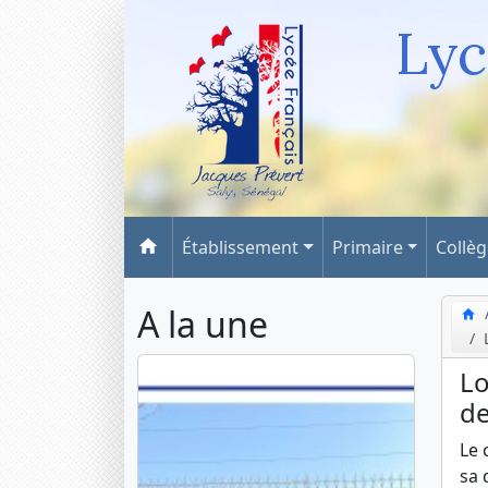
Lyc
Établissement
Primaire
Collè
A la une
Lo
de
Le 
sa 