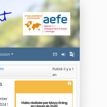
ssion
els
Publié il y a 1
an
s
enter
024 !