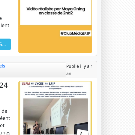
e
alent
 2
els
Publié il y a 1
an
024
 de
réent
et
hones