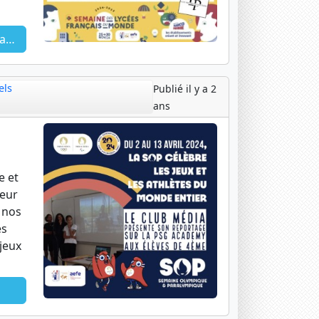
là
els
Publié il y a 2
ans
e et
leur
 nos
es
njeux