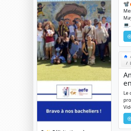
📽️
Mer
May
💻.
Am
en
Le 
pro
Vid