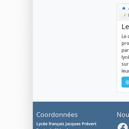
Le
Le 
pro
par
lyc
sur
leu
Coordonnées
Nou
Lycée français Jacques Prévert