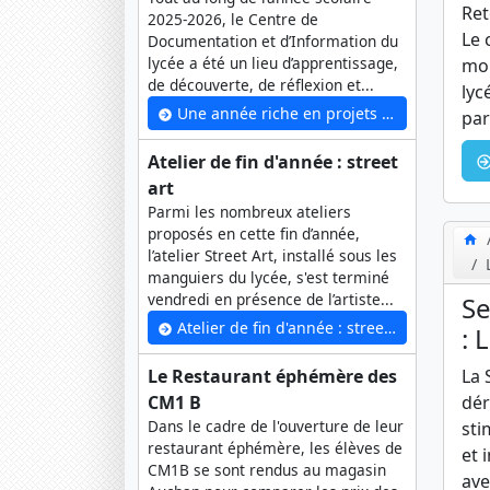
Ret
2025-2026, le Centre de
Le 
Documentation et d’Information du
lycée a été un lieu d’apprentissage,
mom
de découverte, de réflexion et...
lyc
Une année riche en projets au CDI – Année scolaire 2025-2026
par
Atelier de fin d'année : street
art
Parmi les nombreux ateliers
proposés en cette fin d’année,
l’atelier Street Art, installé sous les
manguiers du lycée, s'est terminé
vendredi en présence de l’artiste...
Se
Atelier de fin d'année : street art
: 
La 
Le Restaurant éphémère des
dér
CM1 B
Dans le cadre de l'ouverture de leur
sti
restaurant éphémère, les élèves de
et 
CM1B se sont rendus au magasin
ave