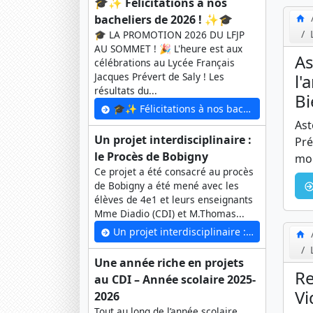
🎓✨ Félicitations à nos
bacheliers de 2026 ! ✨🎓
🎓 LA PROMOTION 2026 DU LFJP
AU SOMMET ! 🎉 L'heure est aux
As
célébrations au Lycée Français
Jacques Prévert de Saly ! Les
l'
résultats du...
Bi
🎓✨ Félicitations à nos bacheliers de 2026 ! ✨🎓
Ast
Un projet interdisciplinaire :
Pré
le Procès de Bobigny
mom
Ce projet a été consacré au procès
de Bobigny a été mené avec les
élèves de 4e1 et leurs enseignants
Mme Diadio (CDI) et M.Thomas...
Un projet interdisciplinaire : le Procès de Bobigny
Une année riche en projets
Re
au CDI – Année scolaire 2025-
Vi
2026
Tout au long de l’année scolaire