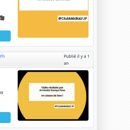
 🎥
els
Publié il y a 1
an
ux