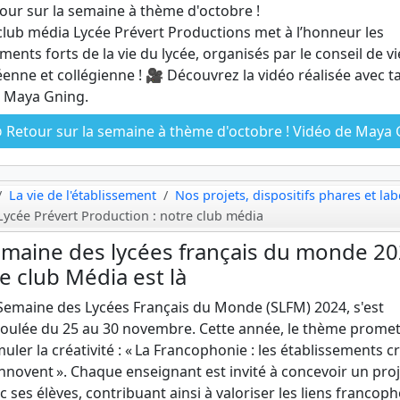
our sur la semaine à thème d'octobre !
club média Lycée Prévert Productions met à l’honneur les
ents forts de la vie du lycée, organisés par le conseil de vi
éenne et collégienne ! 🎥 Découvrez la vidéo réalisée avec t
 Maya Gning.
Retour sur la semaine à thème d'octobre ! Vidéo de Maya Gning - élève de 2nde
La vie de l'établissement
Nos projets, dispositifs phares et lab
Lycée Prévert Production : notre club média
maine des lycées français du monde 2
Le club Média est là
Semaine des Lycées Français du Monde (SLFM) 2024, s'est
oulée du 25 au 30 novembre. Cette année, le thème promet
muler la créativité : « La Francophonie : les établissements c
innovent ». Chaque enseignant est invité à concevoir un proj
c ses élèves, contribuant ainsi à valoriser les liens francop