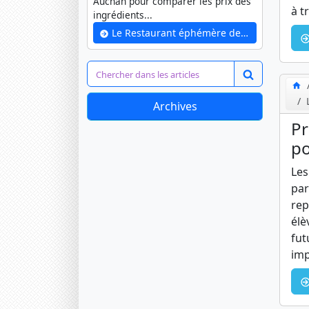
Auchan pour comparer les prix des
à t
ingrédients...
Le Restaurant éphémère des CM1 B
Archives
Pr
po
Les
par
rep
élè
fut
imp