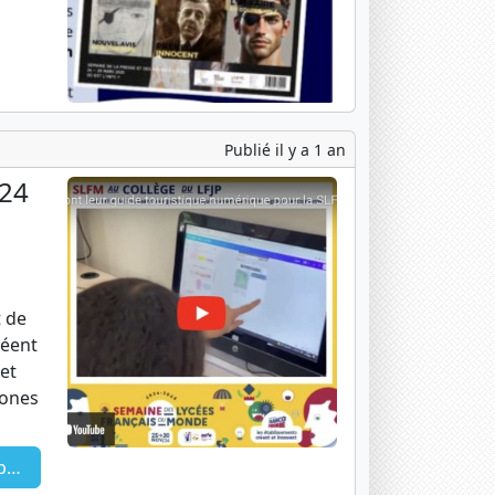
Publié il y a 1 an
024
 de
réent
et
hones
ue