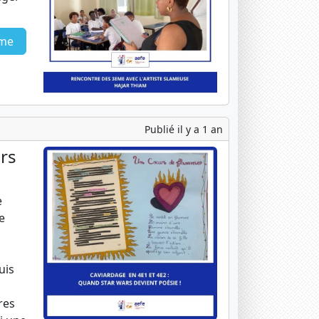
ème
Publié il y a 1 an
rs
e
e
uis
res