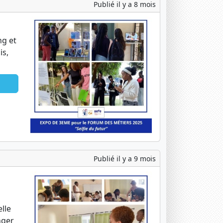
Publié il y a 8 mois
ng et
is,
Publié il y a 9 mois
lle
nger