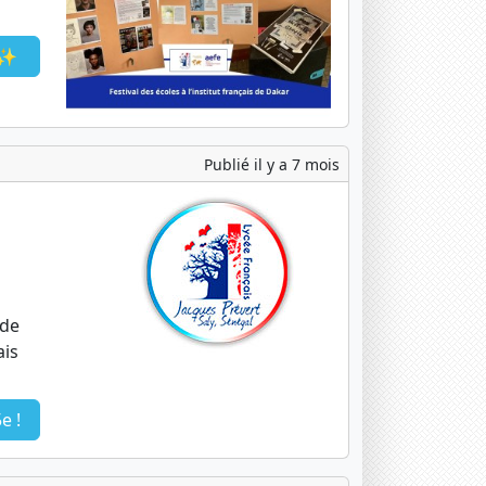
🎶✨
Publié il y a 7 mois
 de
ais
e !