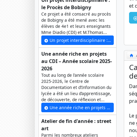
Un projet interdisciplinaire :
et 
le Procès de Bobigny
Ce projet a été consacré au procès
de Bobigny a été mené avec les
élèves de 4e1 et leurs enseignants
Mme Diadio (CDI) et M.Thomas...
Un projet interdisciplinaire : le Procès de Bobigny
Une année riche en projets
au CDI – Année scolaire 2025-
Ca
2026
de
Tout au long de l’année scolaire
2025-2026, le Centre de
Dan
Documentation et d’Information du
séq
lycée a été un lieu d’apprentissage,
de découverte, de réflexion et...
pra
Une année riche en projets au CDI – Année scolaire 2025-2026
Le 
Atelier de fin d'année : street
ne 
art
nou
Parmi les nombreux ateliers