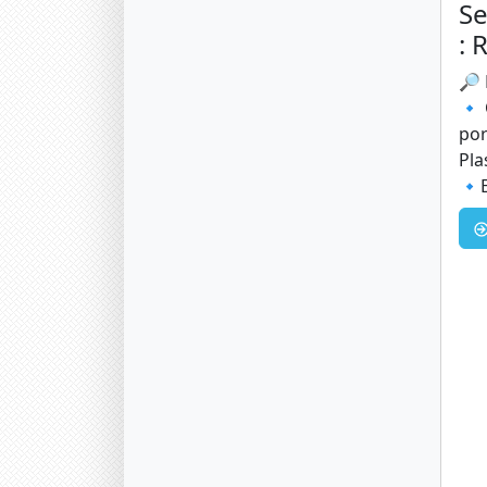
Se
: 
🔎 
🔹 
por
Pla
🔹E