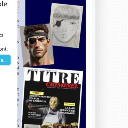
ole
ts
ont.
le