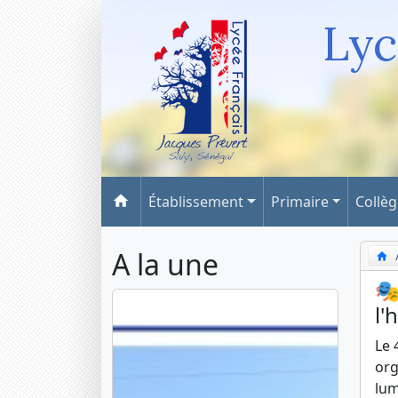
Lyc
Établissement
Primaire
Collè
A la une
🎭
l'
Le 
org
lum