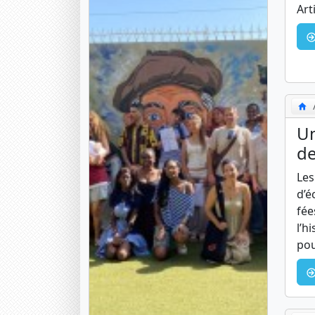
Art
Un
de
Les
d’é
fée
l’h
pou