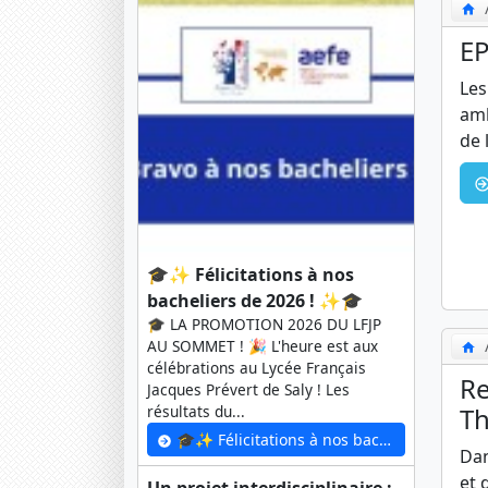
EP
Les
amb
de 
🎓✨ Félicitations à nos
bacheliers de 2026 ! ✨🎓
🎓 LA PROMOTION 2026 DU LFJP
AU SOMMET ! 🎉 L'heure est aux
célébrations au Lycée Français
Re
Jacques Prévert de Saly ! Les
Th
résultats du...
🎓✨ Félicitations à nos bacheliers de 2026 ! ✨🎓
Dan
et 