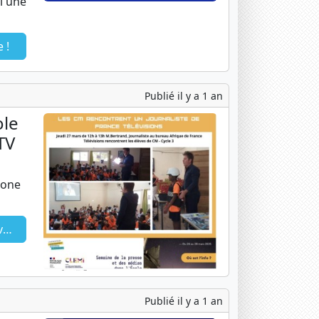
i une
 !
Publié il y a 1 an
ole
TV
zone
V
Publié il y a 1 an