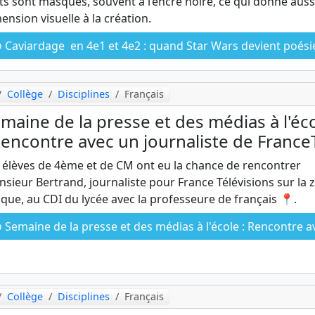
s sont masqués, souvent à l’encre noire, ce qui donne auss
ension visuelle à la création.
Caviardage en 4e1 et 4e2 : quand Star Wars devient poésie
Collège
Disciplines
Français
maine de la presse et des médias à l'éc
Rencontre avec un journaliste de France
 élèves de 4ème et de CM ont eu la chance de rencontrer
sieur Bertrand, journaliste pour France Télévisions sur la 
ique, au CDI du lycée avec la professeure de français 📍.
Semaine de la presse et des médias à l'école : Rencontre avec un journaliste de FranceT
Collège
Disciplines
Français