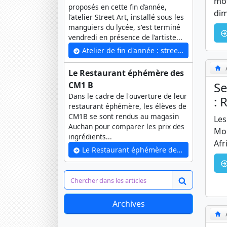
mot
proposés en cette fin d’année,
dim
l’atelier Street Art, installé sous les
manguiers du lycée, s'est terminé
vendredi en présence de l’artiste...
Atelier de fin d'année : street art
Le Restaurant éphémère des
Se
CM1 B
Dans le cadre de l'ouverture de leur
: 
restaurant éphémère, les élèves de
CM1B se sont rendus au magasin
Les
Auchan pour comparer les prix des
Mon
ingrédients...
Afr
Le Restaurant éphémère des CM1 B
Archives