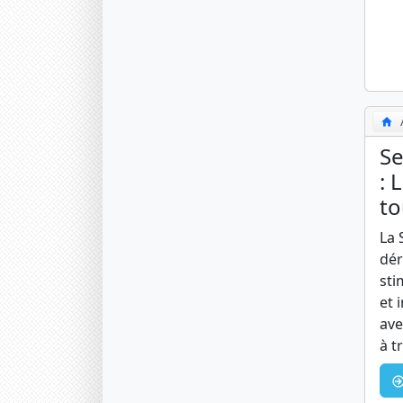
Se
: 
to
La 
dér
sti
et 
ave
à t