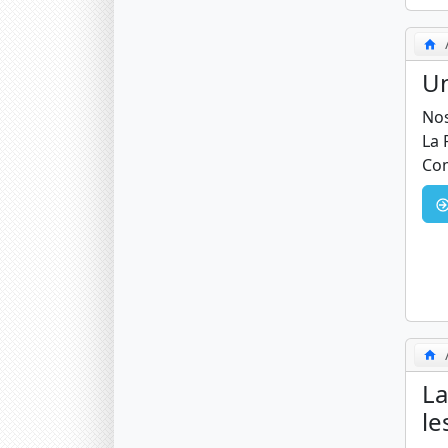
Un
Nos
La 
Com
La
le