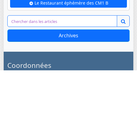
Le Restaurant éphémère des CM1 B
Archives
Coordonnées
Lycée français Jacques Prévert
Route de l'Aérodrome
Saly-Joseph, Sénégal BP 99 Saly
+221 33 957 08 53
+221 77 385 21 89
Nous suivre