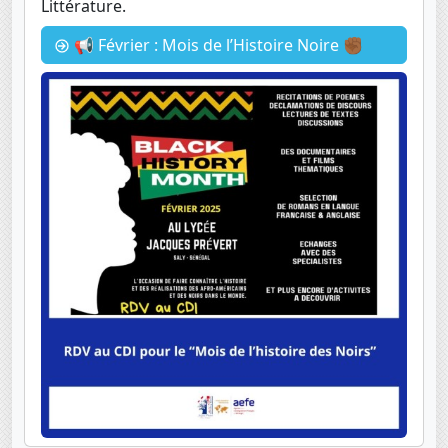
Littérature.
📢 Février : Mois de l’Histoire Noire ✊🏾