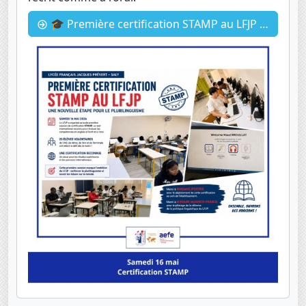
🎓 Première certification STAMP au LFJP ! 🇬🇧🌍