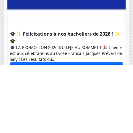
🎓✨ Félicitations à nos bacheliers de 2026 ! ✨
🎓
🎓 LA PROMOTION 2026 DU LFJP AU SOMMET ! 🎉 L'heure
est aux célébrations au Lycée Français Jacques Prévert de
Saly ! Les résultats du...
🎓✨ Félicitations à nos bacheliers de 2026 ! ✨🎓
Un projet interdisciplinaire : le Procès de
Bobigny
Ce projet a été consacré au procès de Bobigny a été mené
avec les élèves de 4e1 et leurs enseignants Mme Diadio
(CDI) et M.Thomas...
Un projet interdisciplinaire : le Procès de Bobigny
Une année riche en projets au CDI – Année