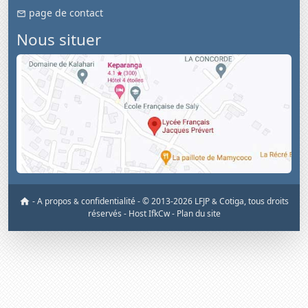
page de contact
Nous situer
-
A propos
confidentialité
-
© 2013-2026 LFJP
Cotiga, tous droits
&
&
réservés
- Host IfkCw -
Plan du site