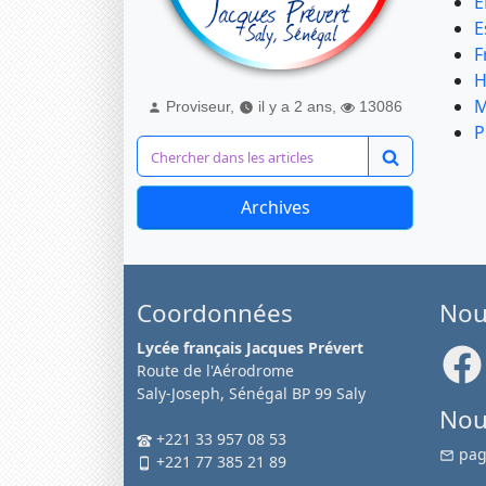
E
E
F
H
M
Proviseur,
il y a 2 ans,
13086
P
Archives
Coordonnées
Nou
Lycée français Jacques Prévert
Route de l'Aérodrome
Saly-Joseph, Sénégal BP 99 Saly
Nou
+221 33 957 08 53
pag
+221 77 385 21 89