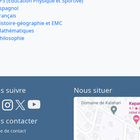
PS (Education Physique et Sportive)
spagnol
rançais
istoire-géographie et EMC
athématiques
hilosophie
s suivre
Nous situer
s contacter
e de contact