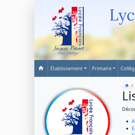
Lyc
Établissement
Primaire
Collè
Li
Décou
A
E