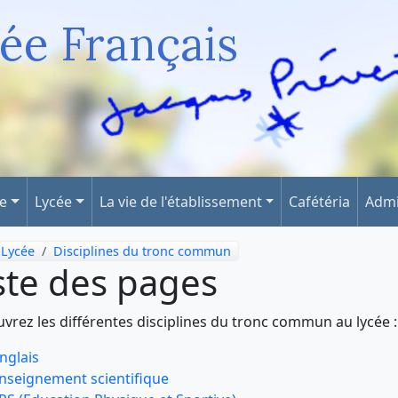
ée Français
ge
Lycée
La vie de l'établissement
Cafétéria
Admi
Lycée
Disciplines du tronc commun
ste des pages
vrez les différentes disciplines du tronc commun au lycée :
nglais
nseignement scientifique