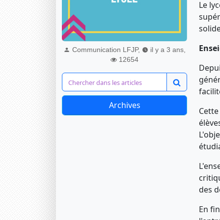
Le ly
supér
solid
Ensei
Communication LFJP,
il y a 3 ans,
12654
Depui
génér
facil
Archives
Cette
élève
L'obj
étudi
L'ens
criti
des d
En fi