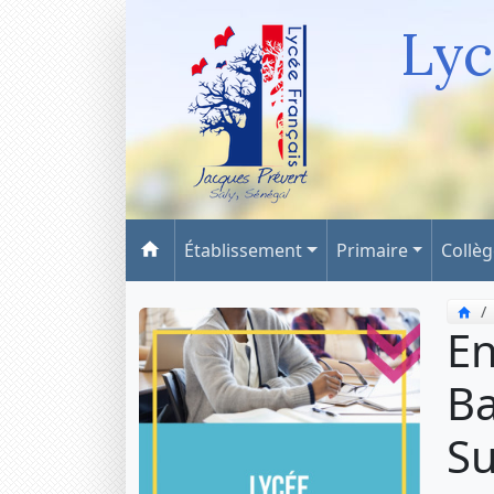
Lyc
Établissement
Primaire
Collè
En
Ba
Su