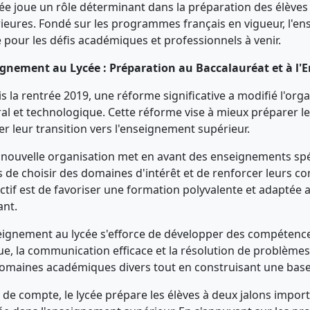
cée joue un rôle déterminant dans la préparation des élèves
ieures. Fondé sur les programmes français en vigueur, l'e
e pour les défis académiques et professionnels à venir.
gnement au Lycée : Préparation au Baccalauréat et à l
s la rentrée 2019, une réforme significative a modifié l'or
al et technologique. Cette réforme vise à mieux préparer les
iter leur transition vers l'enseignement supérieur.
 nouvelle organisation met en avant des enseignements spé
s de choisir des domaines d'intérêt et de renforcer leurs c
ectif est de favoriser une formation polyvalente et adaptée 
ant.
eignement au lycée s'efforce de développer des compétences
que, la communication efficace et la résolution de problème
omaines académiques divers tout en construisant une base 
n de compte, le lycée prépare les élèves à deux jalons import