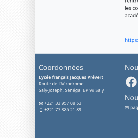
l'ent
les c
acadé
https
Coordonnées
Nou
Lycée français Jacques Prévert
Route de l'Aérodrome
Saly-Joseph, Sénégal BP 99 Saly
Nou
+221 33 957 08 53
pag
+221 77 385 21 89