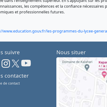
rée dans l'enseignement supérieur. En s'appuyant sur les pro
onnaissances, les compétences et la confiance nécessaires p
miques et professionnelles futures.
://www.education.gouv.fr/les-programmes-du-lycee-genera
s suivre
Nous situer
s contacter
e de contact