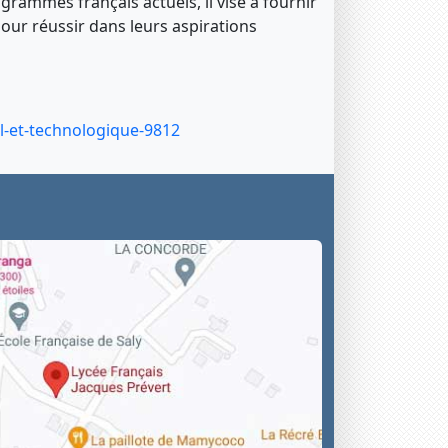
grammes français actuels, il vise à fournir
our réussir dans leurs aspirations
l-et-technologique-9812