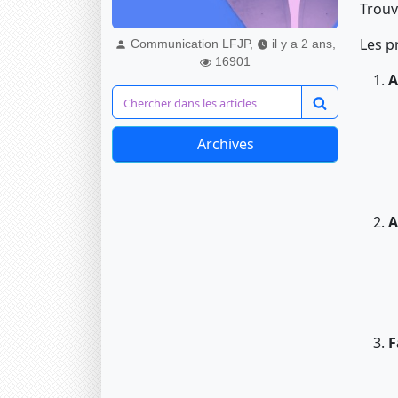
Trouve
Les p
Communication LFJP,
il y a 2 ans,
16901
A
Archives
A
F