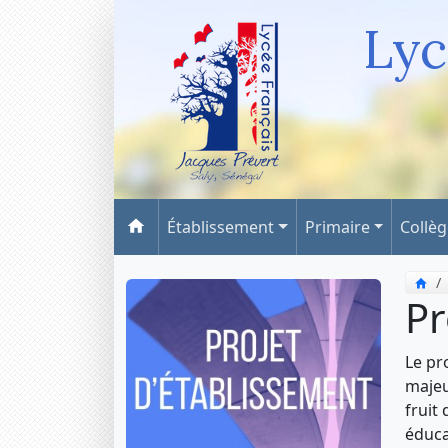
Lyc
Établissement
Primaire
Collè
Pr
Le pr
majeu
fruit
éduca