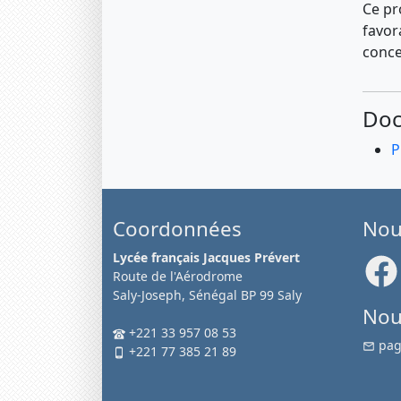
Ce pr
favor
conce
Doc
P
Coordonnées
Nou
Lycée français Jacques Prévert
Route de l'Aérodrome
Saly-Joseph, Sénégal BP 99 Saly
Nou
+221 33 957 08 53
pag
+221 77 385 21 89