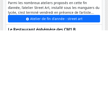
Parmi les nombreux ateliers proposés en cette fin
d’année, l’atelier Street Art, installé sous les manguiers du
lycée, s'est terminé vendredi en présence de l’artiste...
Atelier de fin d'année : street art
Le Restaurant éphémère des CM1 B
Dans le cadre de l'ouverture de leur restaurant éphémère,
les élèves de CM1B se sont rendus au magasin Auchan
pour comparer les prix des ingrédients...
Le Restaurant éphémère des CM1 B
Archives
Coordonnées
Lycée français Jacques Prévert