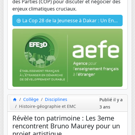
des Parties (COP) pour discuter et négocier des
enjeux climatiques cruciaux.
La Cop 28 de la Jeunesse à Dakar : Un Engagement Passionné pour un Avenir Durable
Collège
Disciplines
Publié il y a
Histoire-géographie et EMC
3 ans
Révèle ton patrimoine : Les 3eme
rencontrent Bruno Maurey pour un
projet artistique.