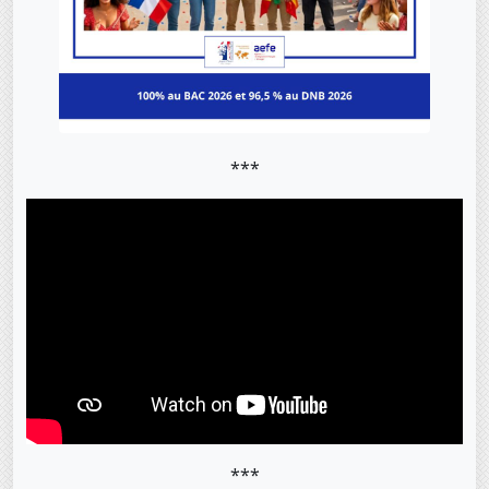
***
***