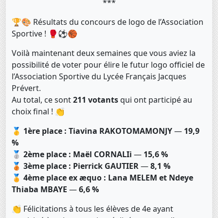
***
🏆🎨 Résultats du concours de logo de l’Association
Sportive ! 🥊⚽🏀
Voilà maintenant deux semaines que vous aviez la
possibilité de voter pour élire le futur logo officiel de
l’Association Sportive du Lycée Français Jacques
Prévert.
Au total, ce sont
211 votants
qui ont participé au
choix final ! 👏
🥇
1ère place : Tiavina RAKOTOMAMONJY
—
19,9
%
🥈
2ème place : Maël CORNALIi
—
15,6 %
🥉
3ème place : Pierrick GAUTIER
—
8,1 %
🏅
4ème place ex æquo : Lana MELEM et Ndeye
Thiaba MBAYE
—
6,6 %
👏 Félicitations à tous les élèves de 4e ayant