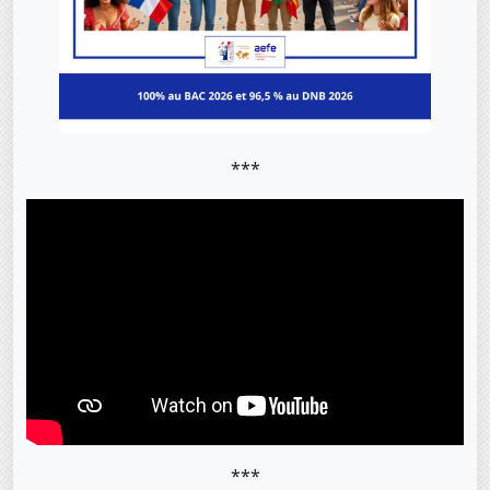
***
***