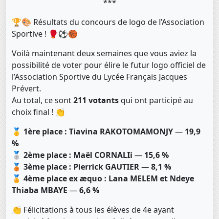
***
🏆🎨 Résultats du concours de logo de l’Association
Sportive ! 🥊⚽🏀
Voilà maintenant deux semaines que vous aviez la
possibilité de voter pour élire le futur logo officiel de
l’Association Sportive du Lycée Français Jacques
Prévert.
Au total, ce sont
211 votants
qui ont participé au
choix final ! 👏
🥇
1ère place : Tiavina RAKOTOMAMONJY
—
19,9
%
🥈
2ème place : Maël CORNALIi
—
15,6 %
🥉
3ème place : Pierrick GAUTIER
—
8,1 %
🏅
4ème place ex æquo : Lana MELEM et Ndeye
Thiaba MBAYE
—
6,6 %
👏 Félicitations à tous les élèves de 4e ayant