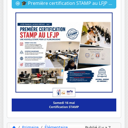
🎓 Première certification STAMP au LFJP ! 🇬🇧🌍
Primaire
Élémentaire
Publié il y a 7