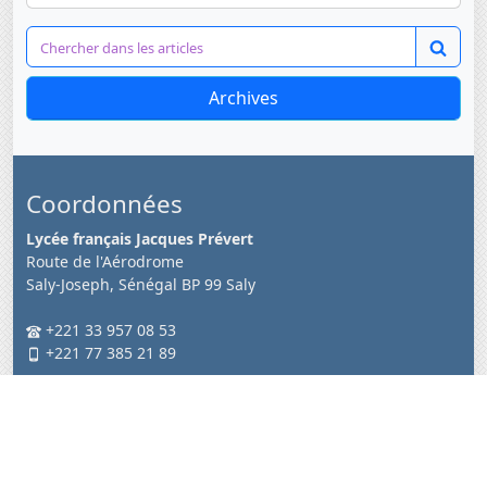
Archives
Coordonnées
Lycée français Jacques Prévert
Route de l'Aérodrome
Saly-Joseph, Sénégal BP 99 Saly
+221 33 957 08 53
+221 77 385 21 89
Nous suivre