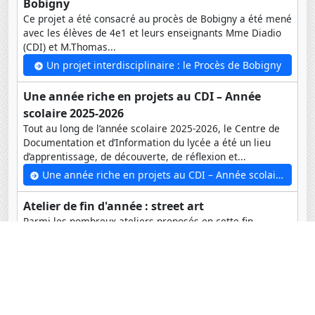
Bobigny
Ce projet a été consacré au procès de Bobigny a été mené
avec les élèves de 4e1 et leurs enseignants Mme Diadio
(CDI) et M.Thomas...
Un projet interdisciplinaire : le Procès de Bobigny
Une année riche en projets au CDI – Année
scolaire 2025-2026
Tout au long de l’année scolaire 2025-2026, le Centre de
Documentation et d’Information du lycée a été un lieu
d’apprentissage, de découverte, de réflexion et...
Une année riche en projets au CDI – Année scolaire 2025-2026
Atelier de fin d'année : street art
Parmi les nombreux ateliers proposés en cette fin
d’année, l’atelier Street Art, installé sous les manguiers du
lycée, s'est terminé vendredi en présence de l’artiste...
Atelier de fin d'année : street art
Le Restaurant éphémère des CM1 B
Dans le cadre de l'ouverture de leur restaurant éphémère,