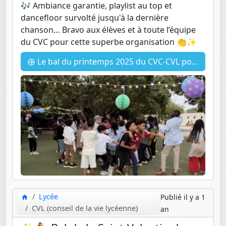
🎶 Ambiance garantie, playlist au top et
dancefloor survolté jusqu'à la dernière
chanson… Bravo aux élèves et à toute l’équipe
du CVC pour cette superbe organisation 👏✨
Le bal du printemps 2025 du CVC-CVL pour les CM2, 6e et 5e
Lycée
Publié il y a 1
CVL (conseil de la vie lycéenne)
an