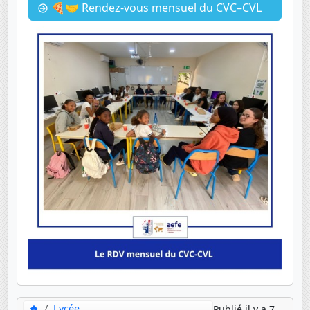
🍕🤝 Rendez-vous mensuel du CVC–CVL
Lycée
Publié il y a 7