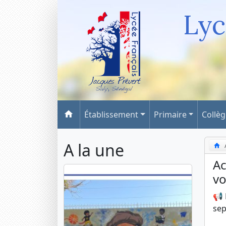
Lyc
Établissement
Primaire
Collè
A la une
Ac
vo
📢 
sep