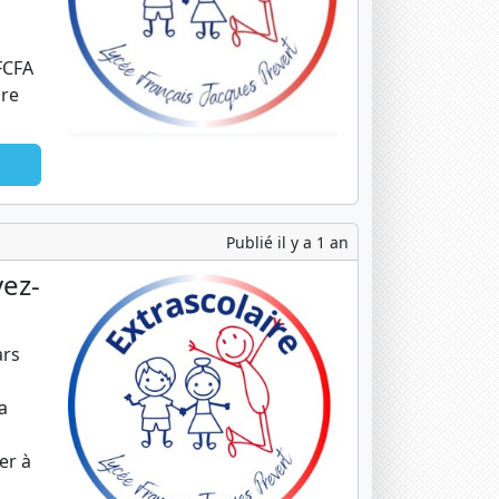
 FCFA
bre
Publié il y a 1 an
vez-
ars
a
er à