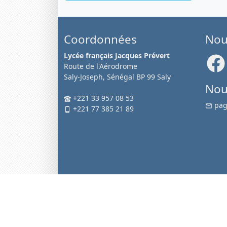
Coordonnées
Nou
Lycée français Jacques Prévert
Route de l'Aérodrome
Saly-Joseph, Sénégal BP 99 Saly
Nou
+221 33 957 08 53
pag
+221 77 385 21 89
-
A prop