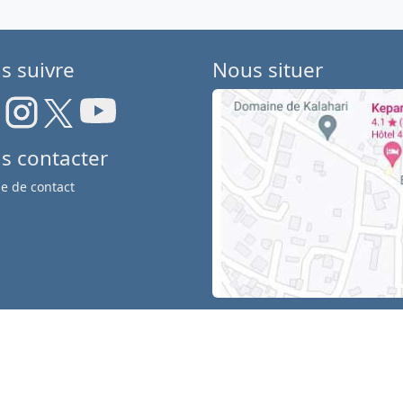
s suivre
Nous situer
s contacter
e de contact
os
confidentialité
-
© 2013-2026 LFJP
Cotiga, tous droits réservés
- Host IfkCw
&
&