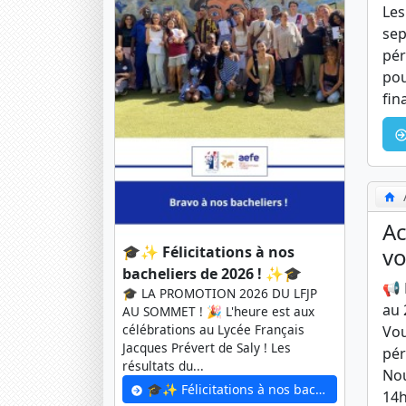
Les
sep
pér
pou
fin
Ac
vo
🎓✨ Félicitations à nos
bacheliers de 2026 ! ✨🎓
📢 
🎓 LA PROMOTION 2026 DU LFJP
au 
AU SOMMET ! 🎉 L'heure est aux
célébrations au Lycée Français
Vou
Jacques Prévert de Saly ! Les
pér
résultats du...
Nou
🎓✨ Félicitations à nos bacheliers de 2026 ! ✨🎓
14h