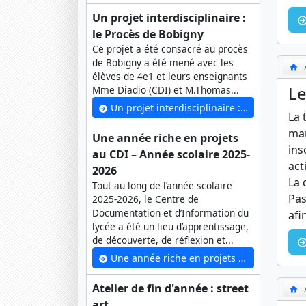
Un projet interdisciplinaire :
le Procès de Bobigny
Ce projet a été consacré au procès
de Bobigny a été mené avec les
élèves de 4e1 et leurs enseignants
Le
Mme Diadio (CDI) et M.Thomas...
Un projet interdisciplinaire : le Procès de Bobigny
La 
mar
Une année riche en projets
ins
au CDI – Année scolaire 2025-
act
2026
La 
Tout au long de l’année scolaire
Pas
2025-2026, le Centre de
Documentation et d’Information du
afi
lycée a été un lieu d’apprentissage,
de découverte, de réflexion et...
Une année riche en projets au CDI – Année scolaire 2025-2026
Atelier de fin d'année : street
art