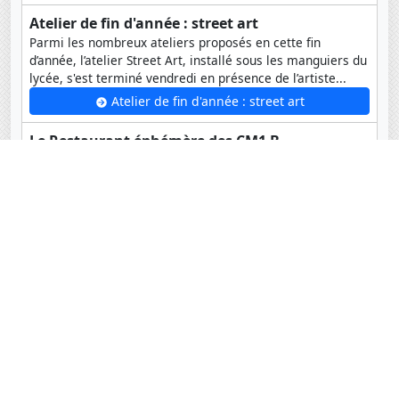
Atelier de fin d'année : street art
Parmi les nombreux ateliers proposés en cette fin
d’année, l’atelier Street Art, installé sous les manguiers du
lycée, s'est terminé vendredi en présence de l’artiste...
Atelier de fin d'année : street art
Le Restaurant éphémère des CM1 B
Dans le cadre de l'ouverture de leur restaurant éphémère,
les élèves de CM1B se sont rendus au magasin Auchan
pour comparer les prix des ingrédients...
Le Restaurant éphémère des CM1 B
Archives