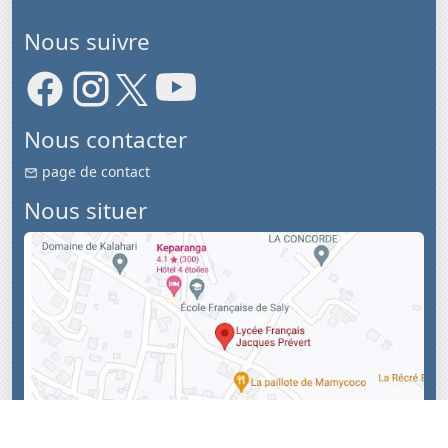
Nous suivre
Nous contacter
page de contact
Nous situer
-
A propos
confidentialité
-
© 2013-2026 LFJP
Cotiga, tous droits
&
&