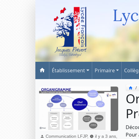
Lyc
Établissement
Primaire
Collè
Or
Pr
Décou
Pour 
Communication LFJP,
il y a 3 ans,