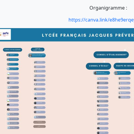
Organigramme :
https://canva.link/e8he9erq