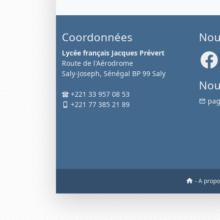
Coordonnées
Nou
Lycée français Jacques Prévert
Route de l'Aérodrome
Saly-Joseph, Sénégal BP 99 Saly
Nou
+221 33 957 08 53
pag
+221 77 385 21 89
-
A prop