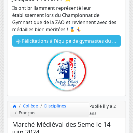
Ils ont brillamment représenté leur
établissement lors du Championnat de
Gymnastique de la ZAO et reviennent avec des
médailles bien méritées ! 🏅🤸‍♀️
Félicitations à l'équipe de gymnastes du Lycée Français Jacques Prévert ! 🌟
Collège
Disciplines
Publié il y a 2
Français
ans
Marché Médiéval des 5eme le 14
juin 2024