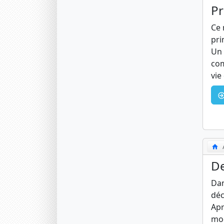
Pr
Ce 
pri
Un 
com
vie
De
Dan
déc
Apr
mod