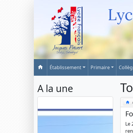
Lyc
Établissement
Primaire
Collè
To
A la une
Fo
Le 
ren