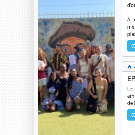
d’o
À c
men
pla
EP
Les
amb
de 