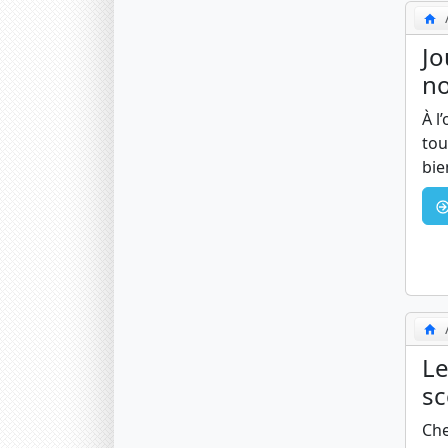
Jo
n
À l
tou
bie
Le
sc
Che