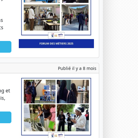
ns
ts
Publié il y a 8 mois
ng et
is,