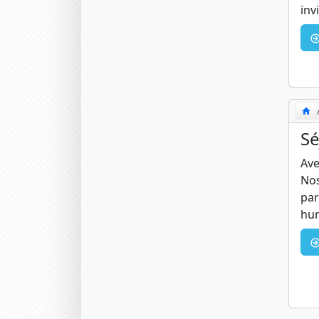
inv
Sé
Ave
Nos
par
hum