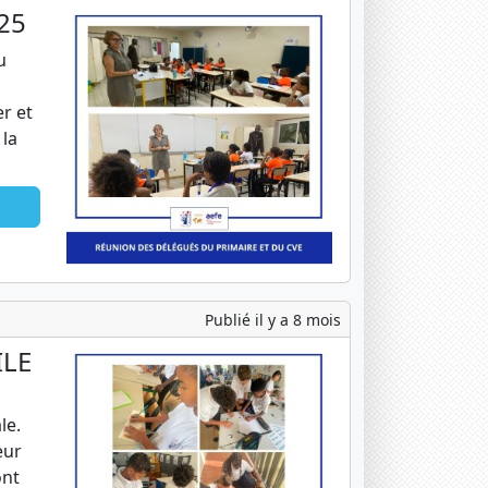
25
u
r et
la
Publié il y a 8 mois
ILE
le.
eur
ont