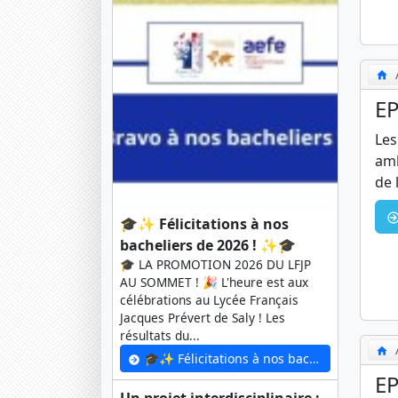
EP
Les
amb
de 
🎓✨ Félicitations à nos
bacheliers de 2026 ! ✨🎓
🎓 LA PROMOTION 2026 DU LFJP
AU SOMMET ! 🎉 L'heure est aux
célébrations au Lycée Français
Jacques Prévert de Saly ! Les
résultats du...
🎓✨ Félicitations à nos bacheliers de 2026 ! ✨🎓
EP