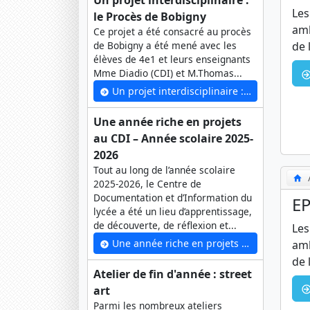
Un projet interdisciplinaire :
Les
le Procès de Bobigny
amb
Ce projet a été consacré au procès
de 
de Bobigny a été mené avec les
élèves de 4e1 et leurs enseignants
Mme Diadio (CDI) et M.Thomas...
Un projet interdisciplinaire : le Procès de Bobigny
Une année riche en projets
au CDI – Année scolaire 2025-
2026
Tout au long de l’année scolaire
2025-2026, le Centre de
Documentation et d’Information du
EP
lycée a été un lieu d’apprentissage,
de découverte, de réflexion et...
Les
Une année riche en projets au CDI – Année scolaire 2025-2026
amb
de 
Atelier de fin d'année : street
art
Parmi les nombreux ateliers