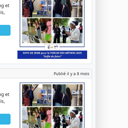
ng et
is,
Publié il y a 8 mois
ng et
is,