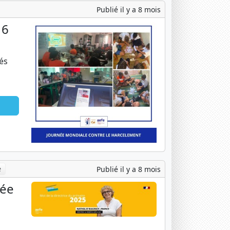
Publié il y a 8 mois
 6
és
e
Publié il y a 8 mois
née